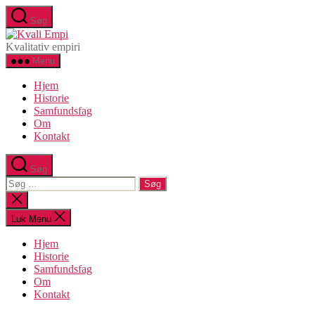
Spring
Søg
til
Kvali
indholdet
Empi
Kvalitativ empiri
Menu
Hjem
Historie
Samfundsfag
Om
Kontakt
Søg
Søg
efter:
Luk
søgning
Luk Menu
Hjem
Historie
Samfundsfag
Om
Kontakt