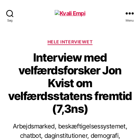
Kvali
Søg
Menu
Empi
Kategorier
HELE INTERVIEWET
Interview med
velfærdsforsker Jon
Kvist om
velfærdsstatens fremtid
(7,3ns)
Arbejdsmarked, beskæftigelsessystemet,
chatbot, daginstitutioner, demografi,