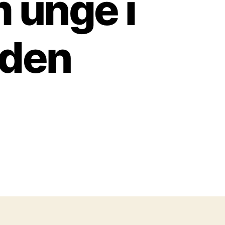
 unge i
rden