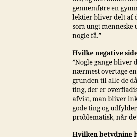
gennemføre en gymnas
lektier bliver delt af
som ungt menneske ud
nogle få.”
Hvilke negative sid
”Nogle gange bliver d
nærmest overtage ens 
grunden til alle de då
ting, der er overflad
afvist, man bliver in
gode ting og udfylder 
problematisk, når det
Hvilken betydning h