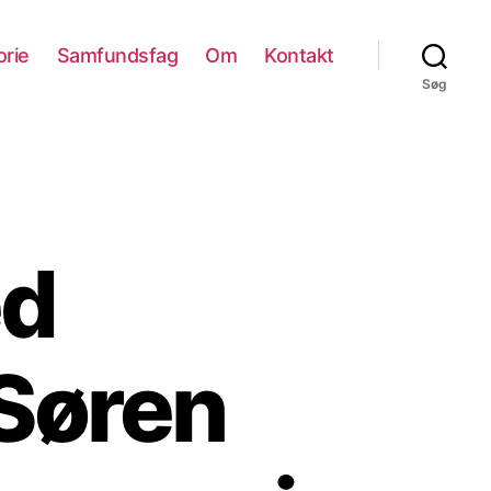
orie
Samfundsfag
Om
Kontakt
Søg
ed
 Søren