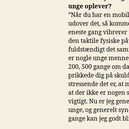
unge oplever?
”Når du har en mobil
udover det, så komme
eneste gang vibrerer
den taktile fysiske 
fuldstændigt det samm
er nogle unge mennes
200, 500 gange om da
prikkede dig på skuld
stressende det er, at
at der ikke er nogen 
vigtigt. Nu er jeg ge
unge, og generelt syne
gange kan jeg godt b