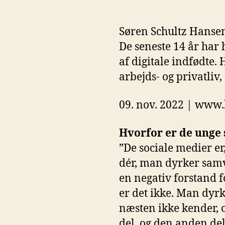
Søren Schultz Hansen 
De seneste 14 år har 
af digitale indfødte.
arbejds- og privatliv
09. nov. 2022 | www.
Hvorfor er de unge 
”De sociale medier e
dér, man dyrker samv
en negativ forstand f
er det ikke. Man dyr
næsten ikke kender, 
del, og den anden del e