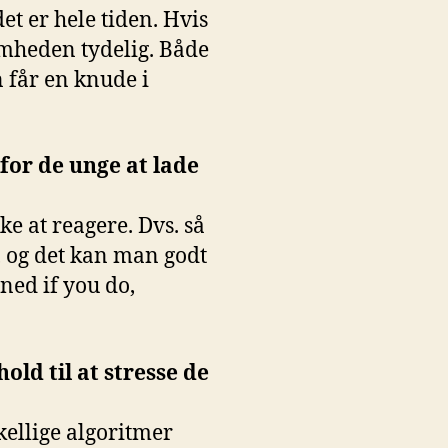
et er hele tiden. Hvis
omheden tydelig. Både
n får en knude i
for de unge at lade
e at reagere. Dvs. så
å, og det kan man godt
mned if you do,
old til at stresse de
skellige algoritmer