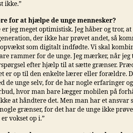
t ikke.”
re for at hjælpe de unge mennesker?
r jeg meget optimistisk. Jeg håber og tror, at
generation, der ikke har prøvet andet, så ko
 opvækst som digitalt indfødte. Vi skal kombi
are rammer for de unge. Jeg mærker, når jeg 
erspørgsel efter hjælp til at sætte grænser. Pr
t er op til den enkelte lærer eller forældre.
 de unge selv, for de har nogle erfaringer og i
forbud, hvor man bare lægger mobilen på forhå
 ikke at håndtere det. Men man har et ansvar 
 nogle grænser, for det har de unge ikke prøvet
er vokset op i.”