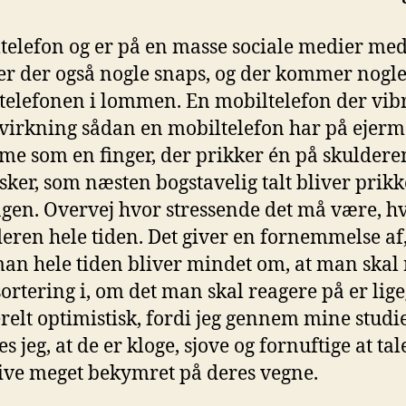
telefon og er på en masse sociale medier med
r der også nogle snaps, og der kommer nogle 
 telefonen i lommen. En mobiltelefon der vib
påvirkning sådan en mobiltelefon har på ejerm
e som en finger, der prikker én på skulderen.
ker, som næsten bogstavelig talt bliver prikk
gen. Overvej hvor stressende det må være, hvi
eren hele tiden. Det giver en fornemmelse af,
 man hele tiden bliver mindet om, at man skal 
sortering i, om det man skal reagere på er lige
nerelt optimistisk, fordi jeg gennem mine studi
s jeg, at de er kloge, sjove og fornuftige at t
live meget bekymret på deres vegne.