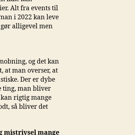
 Alt fra events til
at man i 2022 kan leve
 gør alligevel men
 mobning, og det kan
, at man overser, at
astiske. Der er dybe
e ting, man bliver
r kan rigtig mange
odt, så bliver det
og mistrivsel mange