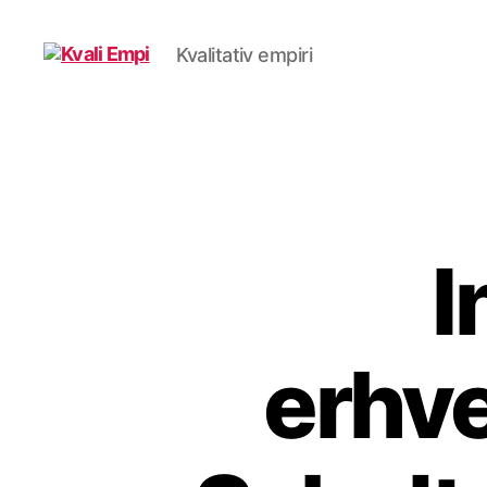
Kvalitativ empiri
Kvali
Empi
I
erhve