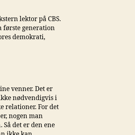
kstern lektor på CBS.
n første generation
vores demokrati,
ine venner. Det er
ikke nødvendigvis i
e relationer. For det
ner, nogen man
 Så det er den ene
man ikke kan