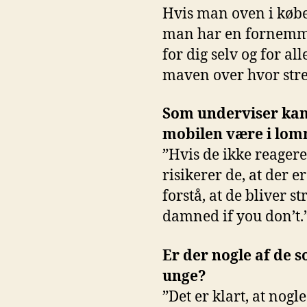
Hvis man oven i købet
man har en fornemmel
for dig selv og for a
maven over hvor stres
Som underviser kan 
mobilen være i lo
”Hvis de ikke reagere
risikerer de, at der e
forstå, at de bliver s
damned if you don’t.
Er der nogle af de s
unge?
”Det er klart, at nogl