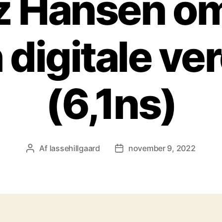
z Hansen om
 digitale ve
(6,1ns)
Af
lassehillgaard
november 9, 2022
Indlægsforfatter
Indlægsdato