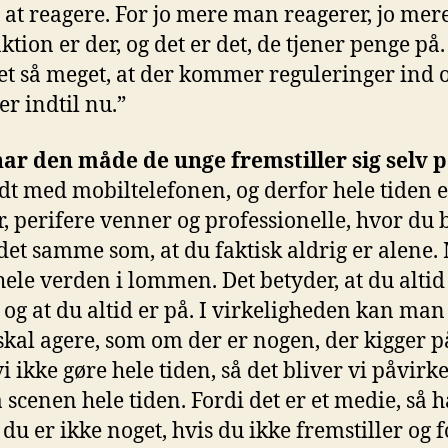
il at reagere. For jo mere man reagerer, jo me
ktion er der, og det er det, de tjener penge på.
et så meget, at der kommer reguleringer ind o
r indtil nu.”
ar den måde de unge fremstiller sig selv 
dt med mobiltelefonen, og derfor hele tiden e
, perifere venner og professionelle, hvor du
 det samme som, at du faktisk aldrig er alene
ele verden i lommen. Det betyder, at du altid 
, og at du altid er på. I virkeligheden kan man 
skal agere, som om der er nogen, der kigger på
i ikke gøre hele tiden, så det bliver vi påvirket
 scenen hele tiden. Fordi det er et medie, så h
g du er ikke noget, hvis du ikke fremstiller og 