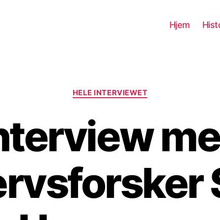
Hjem
Hist
Kategorier
HELE INTERVIEWET
nterview m
rvsforsker