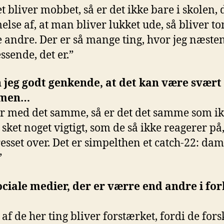
 bliver mobbet, så er det ikke bare i skolen, d
se af, at man bliver lukket ude, så bliver t
lle andre. Der er så mange ting, hvor jeg næste
sende, det er.”
jeg godt genkende, at det kan være svært 
mmen…
r med det samme, så er det det samme som ikk
r sket noget vigtigt, som de så ikke reagerer p
tresset over. Det er simpelthen et catch-22: da
”
ociale medier, der er værre end andre i forh
e af de her ting bliver forstærket, fordi de for