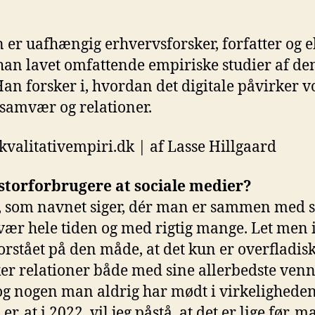
er uafhængig erhvervsforsker, forfatter og e
han lavet omfattende empiriske studier af de
 Han forsker i, hvordan det digitale påvirker 
, samvær og relationer.
kvalitativempiri.dk | af Lasse Hillgaard
storforbrugere at sociale medier?
r, som navnet siger, dér man er sammen med s
ær hele tiden og med rigtig mange. Let men 
orstået på den måde, at det kun er overfladisk
ker relationer både med sine allerbedste ven
og nogen man aldrig har mødt i virkeligheden.
r, at i 2022, vil jeg påstå, at det er lige før, 