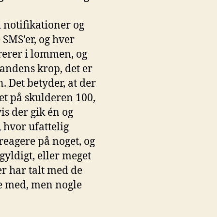
 notifikationer og
SMS’er, og hver
rerer i lommen, og
andens krop, det er
 Det betyder, at der
et på skulderen 100,
s der gik én og
 hvor ufattelig
reagere på noget, og
gyldigt, eller meget
er har talt med de
ale med, men nogle