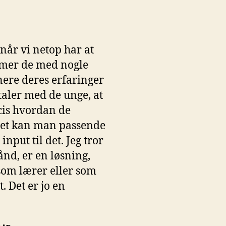
 når vi netop har at
mmer de med nogle
nere deres erfaringer
taler med de unge, at
æcis hvordan de
 Det kan man passende
nput til det. Jeg tror
nd, er en løsning,
som lærer eller som
. Det er jo en