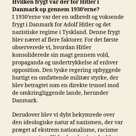
Hvilken frygt var der for Hitler i
Danmark op gennem 1930’erne?
I 1930’erne var der en udbredt og voksende
frygt i Danmark for Adolf Hitler og det
nazistiske regime i Tyskland. Denne frygt
blev næret af flere faktorer. For det første
observerede vi, hvordan Hitler
konsoliderede sin magt gennem vold,
propaganda og undertrykkelse af enhver
opposition. Den tyske regering opbyggede
hurtigt en omfattende militær styrke, der
blev betragtet som en direkte trussel mod
de omkringliggende lande, herunder
Danmark.
Derudover blev vi dybt bekymrede over
den ideologiske natur af nazismen, der var
præget af ekstrem nationalisme, racisme