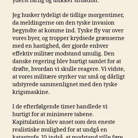
yderst farlig og usikker situation.
Jeg husker tydeligt de tidlige morgentimer,
da meldingerne om den tyske invasion
begyndte at komme ind. Tyske fly var over
vores byer, og tropper krydsede grænserne
med en hastighed, der gjorde enhver
effektiv militær modstand umulig. Den
danske regering blev hurtigt samlet for at
drøfte, hvordan vi skulle reagere. Vi vidste,
at vores militære styrker var små og dårligt
udstyrede sammenlignet med den tyske
krigsmaskine.
I de efterfølgende timer handlede vi
hurtigt for at minimere tabene.
Kapitulation blev anset som den eneste
realistiske mulighed for at undgå en
katastrofe. Vi indså, at modstand ville føre