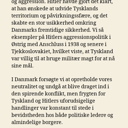
og aggression. Hitler havde gjort det klart,
at han ønskede at udvide Tysklands
territorium og påvirkningssfære, og det
skabte en stor usikkerhed omkring
Danmarks fremtidige sikkerhed. Vi så
eksempler på Hitlers aggressionspolitik i
Østrig med Anschluss i 1938 og senere i
Tjekkoslovakiet, hvilket viste, at Tyskland
var villig til at bruge militær magt for at nå
sine mål.
I Danmark forsøgte vi at opretholde vores
neutralitet og undgå at blive draget ind i
den spirende konflikt, men frygten for
Tyskland og Hitlers uforudsigelige
handlinger var konstant til stede i
bevidstheden hos både politiske ledere og
almindelige borgere.