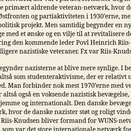
ke primært aldrende veteran-netværk, hvor de
tfronten og partiaktiviteten i 1930’erne, mer
politisk projekt. Men samtidig begynder en ny
æge med et ønske og en vilje til at revitalisere 
ring den kommende leder Povl Heinrich Riis
dligere nazistiske veteraner. Fx var Riis-Knuds
begynder nazisterne at blive mere synlige. I 
altså som studenteraktivisme, der er relativt
ed. Man forbinder nok mest 1970’erne med ve
r altså også en voksende nazistisk bevægelse
hjemme og internationalt. Den danske bevægels
k, hvor de danske nazister støt og roligt vind
at Riis-Knudsen bliver formand for WUNS-net
s, som var det store internationale netværk fo