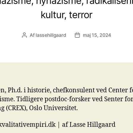
azisme, nynazisme, radikaliseri
kultur, terror
Af
lassehillgaard
maj 15, 2024
Indlægsforfatter
Indlægsdato
n, Ph.d. i historie, chefkonsulent ved Center
sme. Tidligere postdoc-forsker ved Senter fo
 (CREX), Oslo Universitet.
valitativempiri.dk | af Lasse Hillgaard