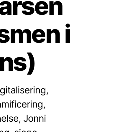
Larsen
smen i
ns)
italisering,
mificering,
else, Jonni