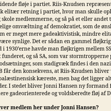
tridende fløje i partiet. Riis-Knudsen repræsen
isk elitær retning i partiet, hvor man skulle 
og skole medlemmerne, og så på et eller andet 
delige omvæltning af demokratiet, som de øns
om er meget mere gadeaktivistisk, mindre elit
ære synlige. Det er sådan en gammel fløjkrig 
d i 1930’erne havde man fløjkrigen mellem S
lt funderet, og så SA, som var stormtropperne 
modsætninger, som stadigvæk findes i den nazi
SB får den konsekvens, at Riis-Knudsen bliver
 palæstinensisk kæreste, men bag det ligger alt
der. I stedet bliver Jonni Hansen ny formand 
re gadeorienterede og voldsberedte fløj af 
liver medlem her under Jonni Hansen?