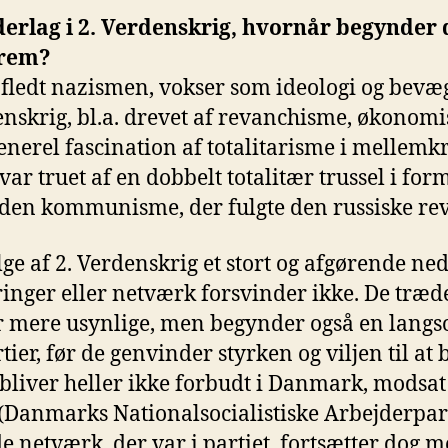
erlag i 2. Verdenskrig, hvornår begynder d
frem?
afledt nazismen, vokser som ideologi og bevæg
nskrig, bl.a. drevet af revanchisme, økonomis
 generel fascination af totalitarisme i mellemk
var truet af en dobbelt totalitær trussel i for
den kommunisme, der fulgte den russiske rev
ge af 2. Verdenskrig et stort og afgørende n
inger eller netværk forsvinder ikke. De træder
r mere usynlige, men begynder også en lang
tier, før de genvinder styrken og viljen til at b
r bliver heller ikke forbudt i Danmark, modsa
anmarks Nationalsocialistiske Arbejderparti,
de netværk, der var i partiet, fortsætter dog m