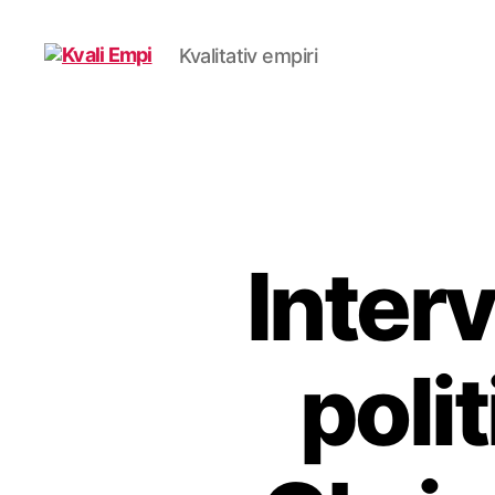
Kvalitativ empiri
Kvali
Empi
Inter
poli