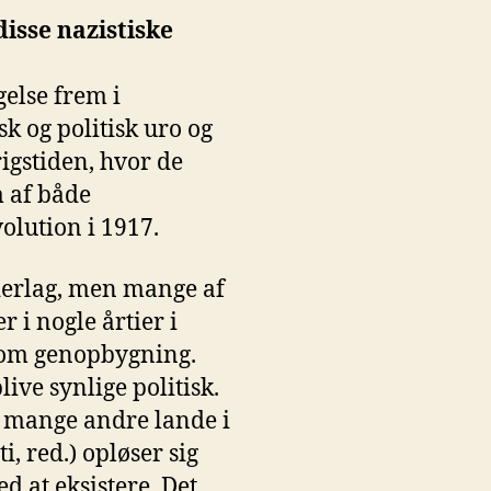
isse nazistiske
else frem i
k og politisk uro og
rigstiden, hvor de
m af både
olution i 1917.
ederlag, men mange af
 i nogle årtier i
som genopbygning.
live synlige politisk.
t mange andre lande i
 red.) opløser sig
ed at eksistere. Det