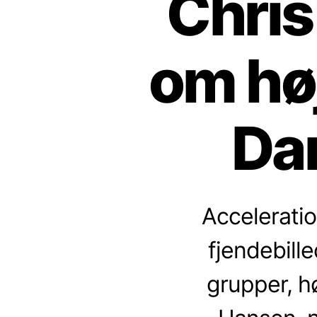
Chris
om hø
Da
Acceleratio
fjendebille
grupper, h