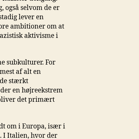
g, også selvom de er
tadig lever en
store ambitioner om at
azistisk aktivisme i
e subkulturer. For
mest af alt en
de stærkt
 der en højreekstrem
liver det primært
t om i Europa, især i
I Italien, hvor der