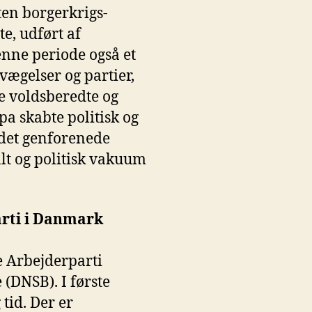
ten borgerkrigs-
, udført af
denne periode også et
vægelser og partier,
e voldsberedte og
 skabte politisk og
 det genforenede
lt og politisk vakuum
parti i Danmark
e Arbejderparti
(DNSB). I første
tid. Der er