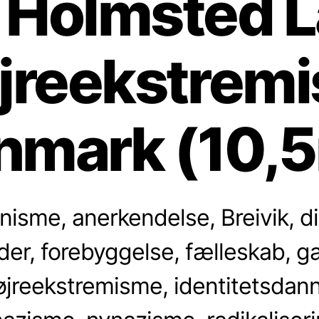
 Holmsted 
jreekstremi
nmark (10,5
nisme, anerkendelse, Breivik, dig
der, forebyggelse, fælleskab, ga
øjreekstremisme, identitetsdann