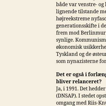
både var venstre- og
lignende tilstande 
højreekstreme nyfasci
generationsskifte i d
frem mod Berlinmuren
synlige. Kommunisme
økonomisk usikkerhed
Tyskland og de østeu
som nynazisterne fors
Det er også i forlæn
bliver relanceret?
Ja, i 1991. Det hedd
(DNSAP). I stedet ops
omgang med Riis-Knud