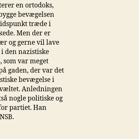
terer en ortodoks,
opbygge bevægelsen
tidspunkt træde i
kede. Men der er
ær og gerne vil lave
i den nazistiske
S, som var meget
på gaden, der var det
stiske bevægelse i
 væltet. Anledningen
så nogle politiske og
for partiet. Han
DNSB.