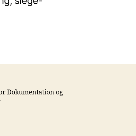
ng, siege-
 for Dokumentation og
r