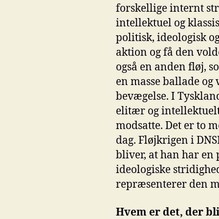
forskellige internt s
intellektuel og klass
politisk, ideologisk 
aktion og få den vol
også en anden fløj, s
en masse ballade og v
bevægelse. I Tysklan
elitær og intellektue
modsatte. Det er to 
dag. Fløjkrigen i DN
bliver, at han har en
ideologiske stridighe
repræsenterer den me
Hvem er det, der b