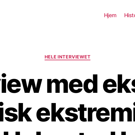
Hjem
Hist
Kategorier
HELE INTERVIEWET
view med eks
tisk ekstre