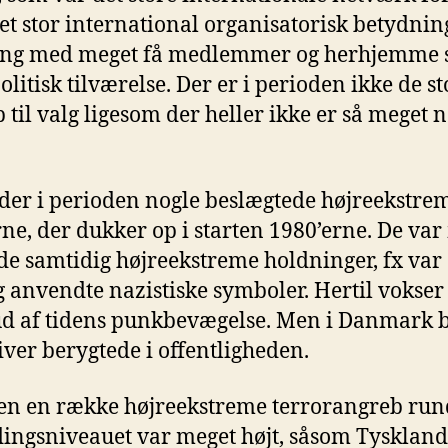
et stor international organisatorisk betydnin
deling med meget få medlemmer og herhjemme s
olitisk tilværelse. Der er i perioden ikke de 
 til valg ligesom der heller ikke er så meget n
der i perioden nogle beslægtede højreekstrem
, der dukker op i starten 1980’erne. De var 
 samtidig højreekstreme holdninger, fx var 
 anvendte nazistiske symboler. Hertil vokser
ud af tidens punkbevægelse. Men i Danmark b
ver berygtede i offentligheden.
den en række højreekstreme terrorangreb rund
ngsniveauet var meget højt, såsom Tyskland. 