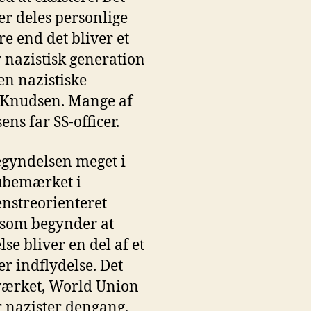
r deles personlige
e end det bliver et
 nazistisk generation
den nazistiske
-Knudsen. Mange af
ens far SS-officer.
begyndelsen meget i
 ubemærket i
nstreorienteret
, som begynder at
e bliver en del af et
er indflydelse. Det
værket, World Union
r nazister dengang.