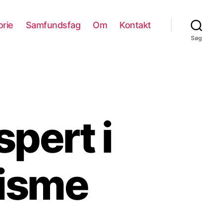
orie
Samfundsfag
Om
Kontakt
Søg
pert i
misme