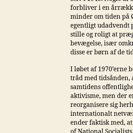
forbliver i en årræk
minder om tiden på Øs
egentligt udadvendt 
stille og roligt at pr
bevægelse, især omk
disse er børn af de ti
I løbet af 1970’erne 
tråd med tidsånden, 
samtidens offentligh
aktivisme, men der e
reorganisere sig her
internationalt netvær
ender faktisk med, 
of National Socialist