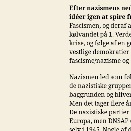
Efter nazismens ned
idéer igen at spire 
Fascismen, og deraf 
kølvandet på 1. Verde
krise, og følge af en
vestlige demokratier 
fascisme/nazisme og 
Nazismen led som føl
de nazistiske grupper
baggrunden og blive
Men det tager flere år
De nazistiske partie
Europa, men DNSAP (D
selv i 1945. Nogle af 