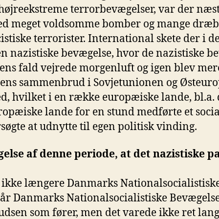
 højreekstreme terrorbevægelser, var der næs
med meget voldsomme bomber og mange dræbte
stiske terrorister. International skete der i 
en nazistiske bevægelse, hvor de nazistiske be
s fald vejrede morgenluft og igen blev mer
ns sammenbrud i Sovjetunionen og Østeuropa
, hvilket i en række europæiske lande, bl.a.
ropæiske lande for en stund medførte et socia
øgte at udnytte til egen politisk vinding.
gelse af denne periode, at det nazistiske 
er ikke længere Danmarks Nationalsocialistisk
tår Danmarks Nationalsocialistiske Bevægelse 
sen som fører, men det varede ikke ret lang 