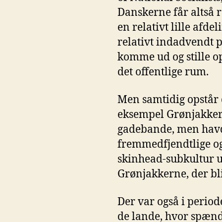
Danskerne får altså r
en relativt lille af
relativt indadvendt p
komme ud og stille op
det offentlige rum.
Men samtidig opstår 
eksempel Grønjakkerne
gadebande, men havde
fremmedfjendtlige og
skinhead-subkultur 
Grønjakkerne, der bli
Der var også i perio
de lande, hvor spændi