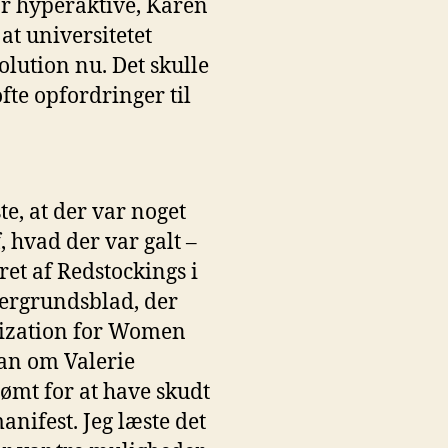
var hyperaktive, Karen
 at universitetet
olution nu. Det skulle
ofte opfordringer til
e, at der var noget
, hvad der var galt –
ret af Redstockings i
dergrundsblad, der
nization for Women
an om Valerie
ømt for at have skudt
nifest. Jeg læste det