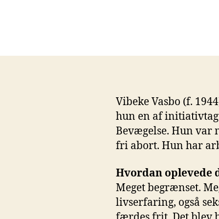
Vibeke Vasbo (f. 1944
hun en af initiativta
Bevægelse. Hun var me
fri abort. Hun har ar
Hvordan oplevede d
Meget begrænset. Meg
livserfaring, også sek
færdes frit. Det blev