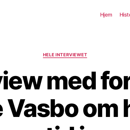
Hjem
Hist
Kategorier
HELE INTERVIEWET
view med for
e Vasbo om 