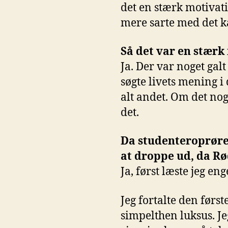
det en stærk motivati
mere sarte med det 
Så det var en stær
Ja. Der var noget gal
søgte livets mening i 
alt andet. Om det nog
det.
Da studenteroprøret
at droppe ud, da 
Ja, først læste jeg en
Jeg fortalte den førs
simpelthen luksus. Je