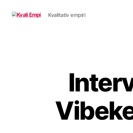
Kvalitativ empiri
Kvali
Empi
Inter
Vibek