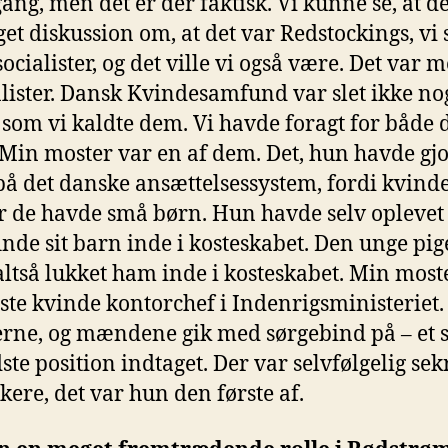
ang, men det er der faktisk. Vi kunne se, at d
t diskussion om, at det var Redstockings, vi s
ocialister, og det ville vi også være. Det var me
ister. Dansk Kvindesamfund var slet ikke noge
 som vi kaldte dem. Vi havde foragt for både 
Min moster var en af dem. Det, hun havde gjort
å det danske ansættelsessystem, fordi kvinde
år de havde små børn. Hun havde selv oplevet
inde sit barn inde i kosteskabet. Den unge pig
ltså lukket ham inde i kosteskabet. Min most
ste kvinde kontorchef i Indenrigsministeriet
nerne, og mændene gik med sørgebind på – et
dste position indtaget. Der var selvfølgelig se
ere, det var hun den første af.