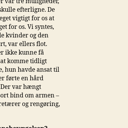
er var tre muligheder,
kulle efterligne. De
get vigtigt for os at
t for os. Vi syntes,
de kvinder og den
, var ellers flot.
r ikke kunne få
 at komme tidligt
e, hun havde ansat til
er førte en hård
. Der var hængt
 sort bind om armen –
kretærer og rengøring,