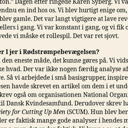
lefon.” Dagen efter ringede Karen Syberg. Vi 
 endnu en ind hos os. Vi blev hurtigt enige om,
blev gamle. Det var langt vigtigere at lave rev
ellers i gang. Vi var konstant i gang, og vi fik 
vede vi måske et rollespil. Det var ret sjovt.
r I jer i Rødstrømpebevægelsen?
 den eneste måde, det kunne gøres på. Vi vidst
kke hvad. Der var ikke nogen færdig analyse af
ve. Så vi arbejdede i små basisgrupper, inspire
sen havde skrevet en artikel om dem i et un
skrev også om organisationen National Orga
til Dansk Kvindesamfund. Derudover skrev h
iety for Cutting Up Men
(SCUM). Hun blev ber
er er faktisk mange gode analyser i hendes ma