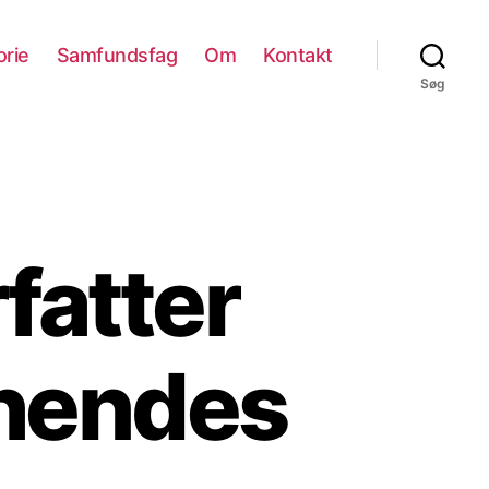
orie
Samfundsfag
Om
Kontakt
Søg
fatter
hendes