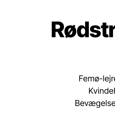
Rødst
Femø-lejre
Kvinde
Bevægelse