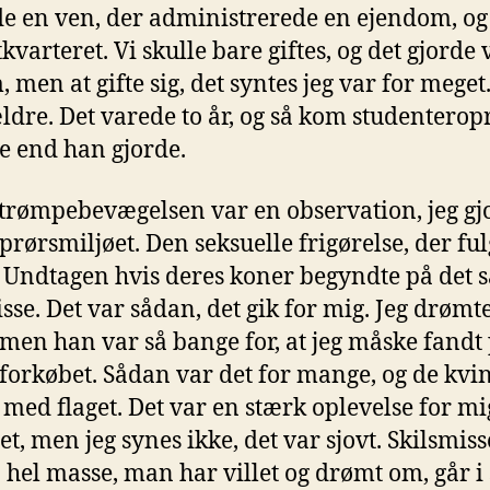
e en ven, der administrerede en ejendom, og 
varteret. Vi skulle bare giftes, og det gjorde v
n at gifte sig, det syntes jeg var for meget.
ældre. Det varede to år, og så kom studentero
e end han gjorde.
strømpebevægelsen var en observation, jeg gj
prørsmiljøet. Den seksuelle frigørelse, der fu
Undtagen hvis deres koner begyndte på det 
isse. Det var sådan, det gik for mig. Jeg drøm
n han var så bange for, at jeg måske fandt p
orkøbet. Sådan var det for mange, og de kvind
 med flaget. Det var en stærk oplevelse for mig. 
t, men jeg synes ikke, det var sjovt. Skilsmiss
n hel masse, man har villet og drømt om, går i