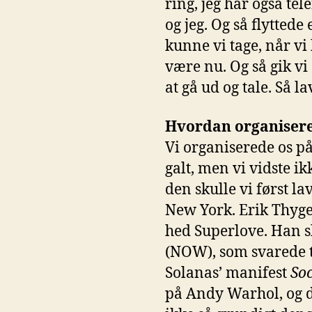
ring, jeg har også te
og jeg. Og så flyttede
kunne vi tage, når vi 
være nu. Og så gik vi 
at gå ud og tale. Så la
Hvordan organisere
Vi organiserede os på
galt, men vi vidste i
den skulle vi først la
New York. Erik Thyge
hed Superlove. Han 
(NOW), som svarede 
Solanas’ manifest
Soc
på Andy Warhol, og d