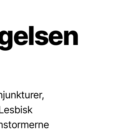
gelsen
njunkturer,
Lesbisk
mstormerne