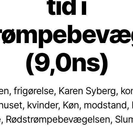
tid i
rømpebevæ
(9,0ns)
n, frigørelse, Karen Syberg, ko
huset, kvinder, Køn, modstand, 
, Rødstrømpebevægelsen, Slu