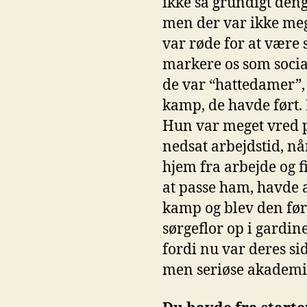
ikke så grundigt deng
men der var ikke mege
var røde for at være s
markere os som social
de var “hattedamer”,
kamp, de havde ført. 
Hun var meget vred p
nedsat arbejdstid, n
hjem fra arbejde og f
at passe ham, havde a
kamp og blev den før
sørgeflor op i gardi
fordi nu var deres si
men seriøse akademik