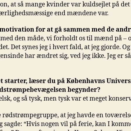
on, at så mange kvinder var kuldsejlet på det
kærlighedsmæssige end mændene var.
k motivation for at gå sammen med de and
t med den måde, vi forholdt os til mænd på – o
det. Det synes jeg i hvert fald, at jeg gjorde. O
ensinde har ændret sig, ved jeg ikke. Jeg er så
 starter, læser du på Københavns Univers
Rødstrømpebevægelsen begynder?
gelsk, og så tysk, men tysk var et meget konserv
te rødstrømpegruppe, at jeg havde en toværelse
g sagde: “Hvis nogen vil på ferie, kan I komm