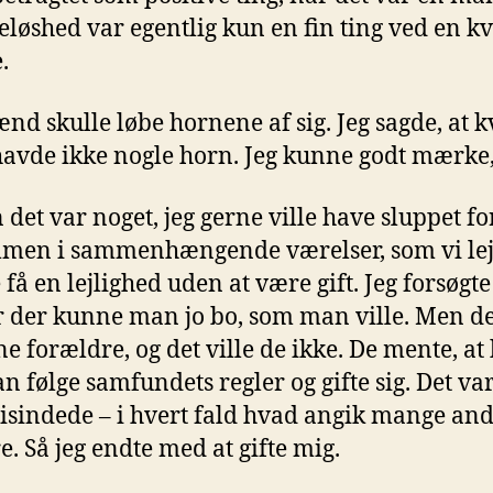
løshed var egentlig kun en fin ting ved en k
.
d skulle løbe hornene af sig. Jeg sagde, at k
havde ikke nogle horn. Jeg kunne godt mærke,
n det var noget, jeg gerne ville have sluppet for
men i sammenhængende værelser, som vi leje
 en lejlighed uden at være gift. Jeg forsøgte
r der kunne man jo bo, som man ville. Men de
ne forældre, og det ville de ikke. De mente, at
følge samfundets regler og gifte sig. Det var
risindede – i hvert fald hvad angik mange and
e. Så jeg endte med at gifte mig.