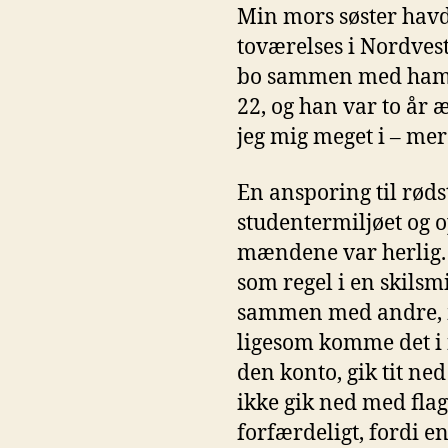
Min mors søster havd
toværelses i Nordvestk
bo sammen med ham, me
22, og han var to år 
jeg mig meget i – mer
En ansporing til rød
studentermiljøet og o
mændene var herlig. 
som regel i en skilsm
sammen med andre, me
ligesom komme det i f
den konto, gik tit ned
ikke gik ned med flage
forfærdeligt, fordi e