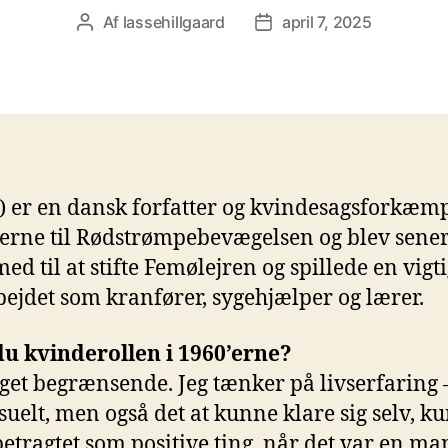
Af
lassehillgaard
april 7, 2025
Indlægsforfatter
Indlægsdato
) er en dansk forfatter og kvindesagsforkæmp
gerne til Rødstrømpebevægelsen og blev senere
d til at stifte Femølejren og spillede en vigt
bejdet som kranfører, sygehjælper og lærer.
u kvinderollen i 1960’erne?
et begrænsende. Jeg tænker på livserfaring – 
suelt, men også det at kunne klare sig selv, k
 betragtet som positive ting, når det var en m