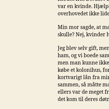
var en kvinde. Hjælpe
overhovedet ikke lide
Min mor sagde, at mæn
skulle? Nej, kvinder 
Jeg blev selv gift, me
ham, og vi boede sam
men man kunne ikke få
købe et kolonihus, fo
kortvarigt lån fra mi
sammen, så måtte man 
ellers var de meget f
det kom til deres døtr